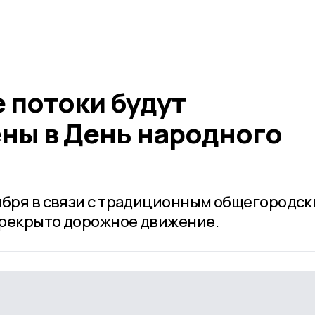
 потоки будут
ны в День народного
ября в связи с традиционным общегородс
ерекрыто дорожное движение.