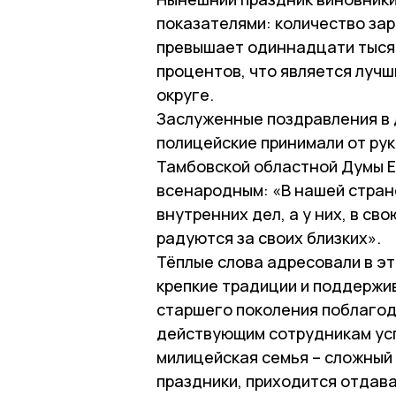
показателями: количество за
превышает одиннадцати тысяч
процентов, что является луч
округе.
Заслуженные поздравления в
полицейские принимали от ру
Тамбовской областной Думы Е
всенародным: «В нашей стран
внутренних дел, а у них, в с
радуются за своих близких».
Тёплые слова адресовали в э
крепкие традиции и поддержи
старшего поколения поблагод
действующим сотрудникам успе
милицейская семья – сложный 
праздники, приходится отдава