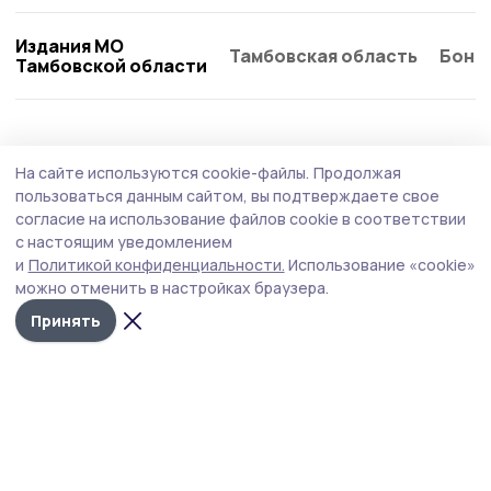
Издания МО
Тамбовская область
Бонд
Тамбовской области
Происшествие
4 августа , 11:17
На сайте используются cookie-файлы.
Продолжая
На сетевой АЗС Мичуринска выявили
пользоваться данным сайтом, вы подтверждаете свое
факты заправки бензина в канистры
согласие на использование файлов cookie в соответствии
с настоящим уведомлением
На территории Тамбовской области действует запрет
и
Политикой конфиденциальности.
Использование «cookie»
на реализацию топлива в канистры и другую
можно отменить в настройках браузера.
переносную тару на заправках крупных сетевых
операторов – «Роснефть» и «Лукойл».
Принять