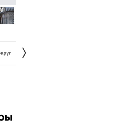
округ
Жердевский округ
Знаменский округ
ры