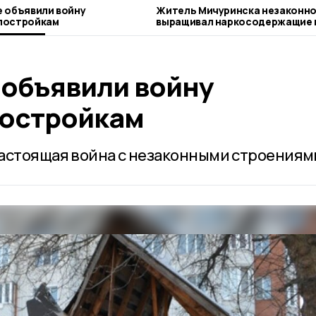
е объявили войну
Житель Мичуринска незаконн
постройкам
выращивал наркосодержащие 
 объявили войну
постройкам
астоящая война с незаконными строениям