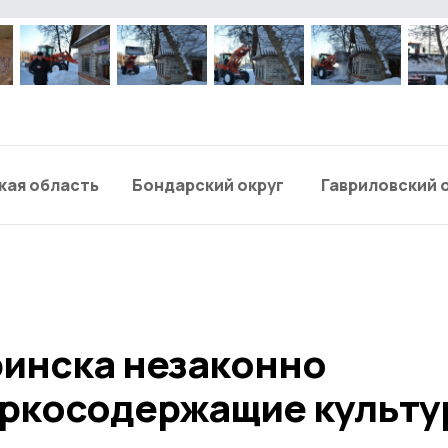
кая область
Бондарский округ
Гавриловский 
инска незаконно
ркосодержащие культу