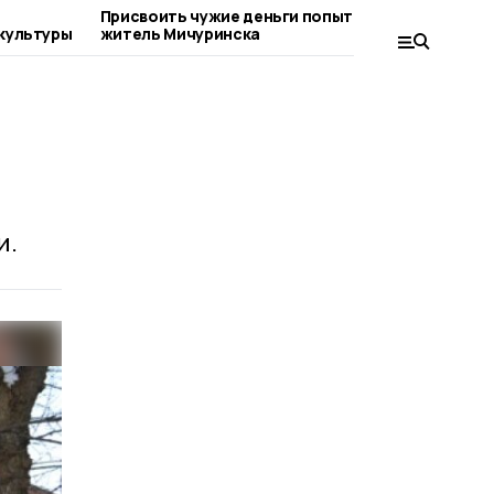
о
Присвоить чужие деньги попытался
На с
культуры
житель Мичуринска
факты
и.