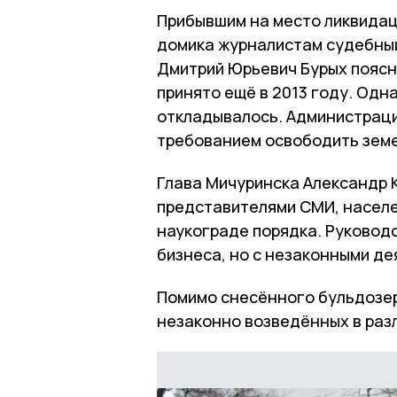
Прибывшим на место ликвидац
домика журналистам судебный
Дмитрий Юрьевич Бурых поясни
принято ещё в 2013 году. Одн
откладывалось. Администраци
требованием освободить земе
Глава Мичуринска Александр 
представителями СМИ, насел
наукограде порядка. Руковод
бизнеса, но с незаконными де
Помимо снесённого бульдозер
незаконно возведённых в раз