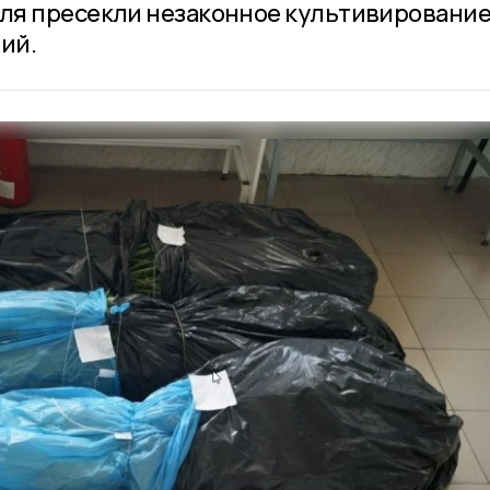
ля пресекли незаконное культивировани
ий.