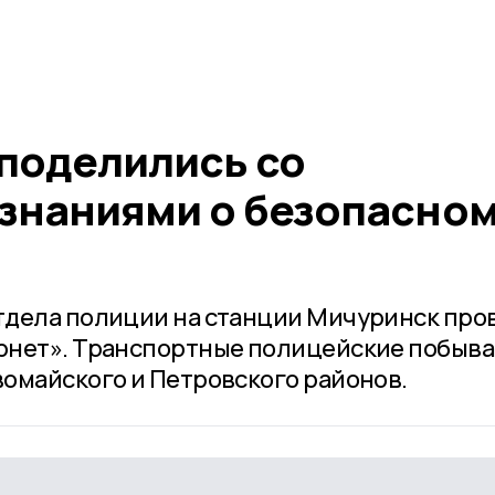
поделились со
знаниями о безопасно
тдела полиции на станции Мичуринск про
рнет». Транспортные полицейские побыва
омайского и Петровского районов.