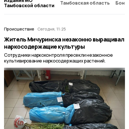
Издания МО
Тамбовская область
Бонд
Тамбовской области
Происшествие
Сегодня, 11:25
Житель Мичуринска незаконно выращивал
наркосодержащие культуры
Сотрудники наркоконтроля пресекли незаконное
культивирование наркосодержащих растений.