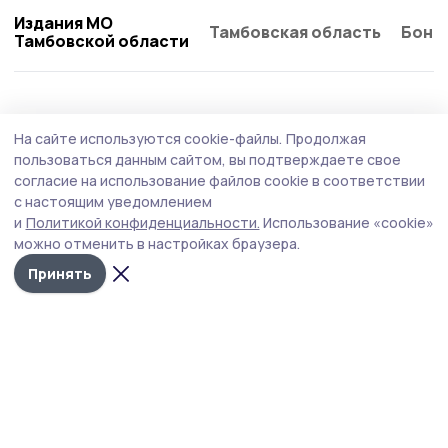
Издания МО
Тамбовская область
Бонд
Тамбовской области
Происшествие
4 августа , 17:26
На сайте используются cookie-файлы.
Продолжая
Присвоить чужие деньги попытался
пользоваться данным сайтом, вы подтверждаете свое
житель Мичуринска
согласие на использование файлов cookie в соответствии
с настоящим уведомлением
Полицейские наукограда раскрыли кражу портмоне в
и
Политикой конфиденциальности.
Использование «cookie»
магазине.
можно отменить в настройках браузера.
Принять