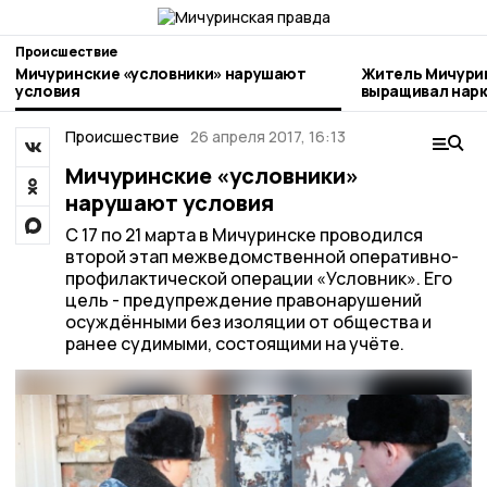
Происшествие
Мичуринские «условники» нарушают
Житель Мичури
условия
выращивал нар
Происшествие
26 апреля 2017, 16:13
Мичуринские «условники»
нарушают условия
С 17 по 21 марта в Мичуринске проводился
второй этап межведомственной оперативно-
профилактической операции «Условник». Его
цель - предупреждение правонарушений
осуждёнными без изоляции от общества и
ранее судимыми, состоящими на учёте.