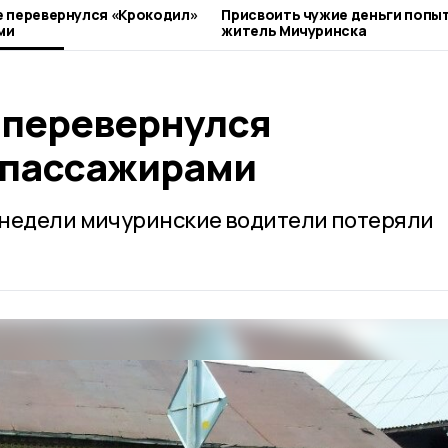
е перевернулся «Крокодил»
Присвоить чужие деньги попы
ми
житель Мичуринска
 перевернулся
 пассажирами
 недели мичуринские водители потеряли