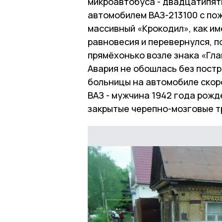
микроавтобуса - двадцатипят
автомобилем ВАЗ-213100 с пож
массивный «Крокодил», как и
равновесия и перевернулся, п
прямёхонько возле знака «Гла
Авария не обошлась без пост
больницы на автомобиле ско
ВАЗ - мужчина 1942 года рожд
закрытые черепно-мозговые т