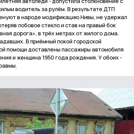
илетняя автоледи - допустила столкновение с
илым водитель за рулём. В результате ДТП
менуют в народе модификацию Нивы, не удержал
отеряв лобовое стекло и став на правый бок
вная дорога», в трёх метрах от жилого дома.
радавших. В приёмный покой городской
рой помощи доставлены пассажиры автомобиля
ения и женщина 1950 года рождения. У обоих -
равмы.