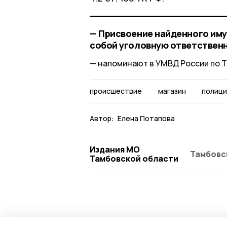
— Присвоение найденного иму
собой уголовную ответствен
напоминают в УМВД России по Т
происшествие
магазин
полици
Автор:
Елена Потапова
Издания МО
Тамбовс
Тамбовской области
Происшествие
4 августа , 11:17