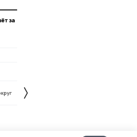
ёт за
округ
Жердевский округ
Знаменский округ
Лента
10