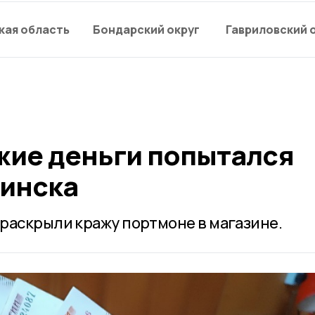
кая область
Бондарский округ
Гавриловский 
жие деньги попытался
инска
раскрыли кражу портмоне в магазине.