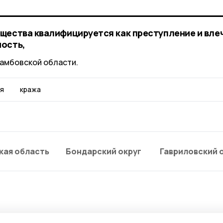
щества квалифицируется как преступление и влеч
ность,
амбовской области.
я
кража
кая область
Бондарский округ
Гавриловский 