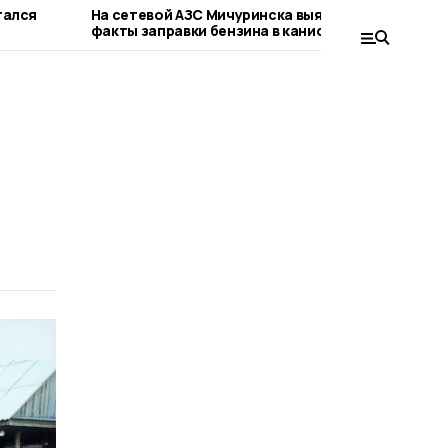
тался
На сетевой АЗС Мичуринска выявили
Жите
факты заправки бензина в канистры
мото