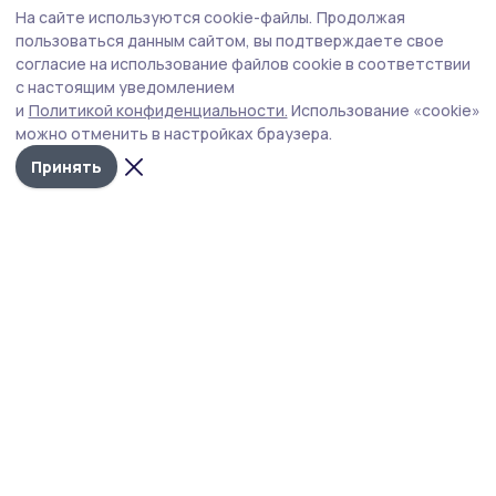
На сайте используются cookie-файлы.
Продолжая
Присвоить чужие деньги попытался
пользоваться данным сайтом, вы подтверждаете свое
житель Мичуринска
согласие на использование файлов cookie в соответствии
с настоящим уведомлением
Полицейские наукограда раскрыли кражу портмоне в
и
Политикой конфиденциальности.
Использование «cookie»
магазине.
можно отменить в настройках браузера.
Принять
Фото: архив редакции