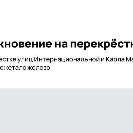
кновение на перекрёст
ёстке улиц Интернациональной и Карла М
ежетало железо.