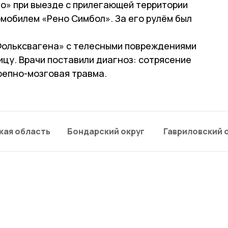
о» при выезде с прилегающей территории
мобилем «Рено Симбол». За его рулём был
Фольксвагена» с телесными повреждениями
цу. Врачи поставили диагноз: сотрясение
репно-мозговая травма.
кая область
Бондарский округ
Гавриловский 