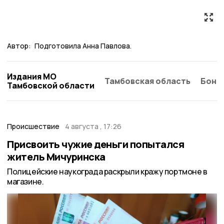
Автор:
Подготовила Анна Павлова.
Издания МО
Тамбовская область
Бонд
Тамбовской области
Происшествие
4 августа , 17:26
Присвоить чужие деньги попытался
житель Мичуринска
Полицейские наукограда раскрыли кражу портмоне в
магазине.