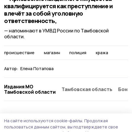
квалифицируется как преступление и
влечёт за собой уголовную
ответственность,
напоминают в УМВД России по Тамбовской
области.
происшествие
магазин
полиция
кража
Автор:
Елена Потапова
Издания МО
Тамбовская область
Бонд
Тамбовской области
Происшествие
4 августа , 11:17
На сайте используются cookie-файлы.
Продолжая
На сетевой АЗС Мичуринска выявили
пользоваться данным сайтом, вы подтверждаете свое