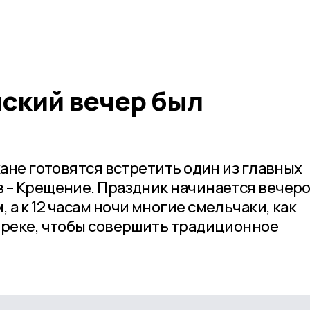
ский вечер был
жане готовятся встретить один из главных
 – Крещение. Праздник начинается вечер
а к 12 часам ночи многие смельчаки, как
 реке, чтобы совершить традиционное