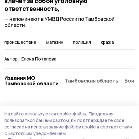
влечёт за собой уголовную
ответственность,
напоминают в УМВД России по Тамбовской
области.
происшествие
магазин
полиция
кража
Автор:
Елена Потапова
Издания МО
Тамбовская область
Бонд
Тамбовской области
Происшествие
4 августа , 11:17
На сайте используются cookie-файлы.
Продолжая
На сетевой АЗС Мичуринска выявили
пользоваться данным сайтом, вы подтверждаете свое
факты заправки бензина в канистры
согласие на использование файлов cookie в соответствии
с настоящим уведомлением
На территории Тамбовской области действует запрет