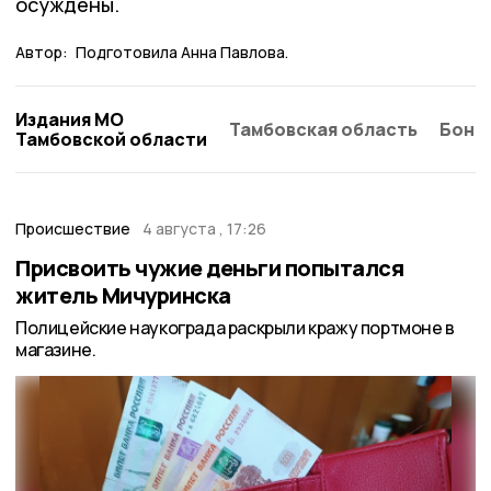
осуждены.
Автор:
Подготовила Анна Павлова.
Издания МО
Тамбовская область
Бонд
Тамбовской области
Происшествие
4 августа , 17:26
Присвоить чужие деньги попытался
житель Мичуринска
Полицейские наукограда раскрыли кражу портмоне в
магазине.