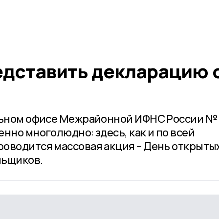
дставить декларацию 
льном офисе Межрайонной ИФНС России № 
нно многолюдно: здесь, как и по всей
оводится массовая акция – День открыты
льщиков.