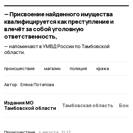
— Присвоение найденного имущества
квалифицируется как преступление и
влечёт за собой уголовную
ответственность,
напоминают в УМВД России по Тамбовской
области.
происшествие
магазин
полиция
кража
Автор:
Елена Потапова
Издания МО
Тамбовская область
Бонд
Тамбовской области
Происшествие
4 августа , 11:17