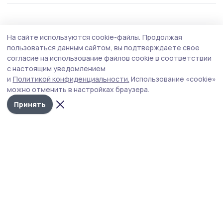
Происшествие
4 августа , 17:26
На сайте используются cookie-файлы.
Продолжая
Присвоить чужие деньги попытался
пользоваться данным сайтом, вы подтверждаете свое
житель Мичуринска
согласие на использование файлов cookie в соответствии
с настоящим уведомлением
Полицейские наукограда раскрыли кражу портмоне в
и
Политикой конфиденциальности.
Использование «cookie»
магазине.
можно отменить в настройках браузера.
Принять