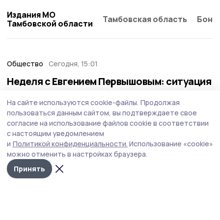
Издания МО
Тамбовская область
Бонд
Тамбовской области
Общество
Сегодня, 15:01
Неделя с Евгением Первышовым: ситуация
на топливном рынке, чистота в городе и
На сайте используются cookie-файлы.
Продолжая
приоритеты образования
пользоваться данным сайтом, вы подтверждаете свое
Губернатор держит на контроле ситуацию с бензином,
согласие на использование файлов cookie в соответствии
требует навести порядок с мусором в Тамбове.
с настоящим уведомлением
и
Политикой конфиденциальности.
Использование «cookie»
можно отменить в настройках браузера.
Принять