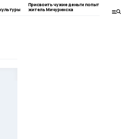
о
Присвоить чужие деньги попытался
На с
культуры
житель Мичуринска
факты