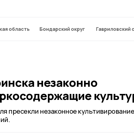
кая область
Бондарский округ
Гавриловский 
инска незаконно
ркосодержащие культу
ля пресекли незаконное культивировани
ий.