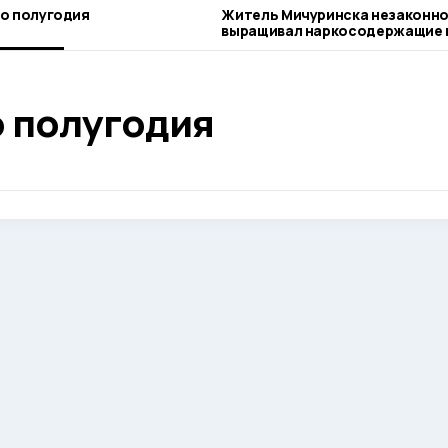
го полугодия
Житель Мичуринска незаконн
выращивал наркосодержащие 
о полугодия