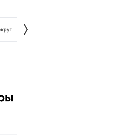
округ
Жердевский округ
Знаменский округ
ры
е