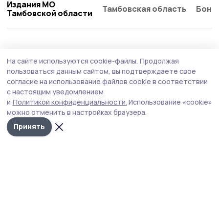
Издания МО
Тамбовская область
Бонд
Тамбовской области
Происшествие
4 августа , 17:26
На сайте используются cookie-файлы.
Продолжая
Присвоить чужие деньги попытался
пользоваться данным сайтом, вы подтверждаете свое
житель Мичуринска
согласие на использование файлов cookie в соответствии
с настоящим уведомлением
Полицейские наукограда раскрыли кражу портмоне в
и
Политикой конфиденциальности.
Использование «cookie»
магазине.
можно отменить в настройках браузера.
Принять