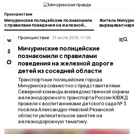
Происшествие
Мичуринские полицейские познакомили
Житель Мичури
с правилами поведения на железной
выращивал нар
дороге детей из соседней области
Происшествие
31 июля 2018, 11:06
Мичуринские полицейские
познакомили с правилами
поведения на железной дороге
детей из соседней области
Транспортные полицейские города
Мичуринска совместно с представителями
Северной команды вневедомственной охраны
железнодорожного транспорта России ЮВЖД
провели с воспитанниками детского сада № 3
посёлка Александро-Невский Рязанской
области увлекательное занятие на
железнодорожную тематику.