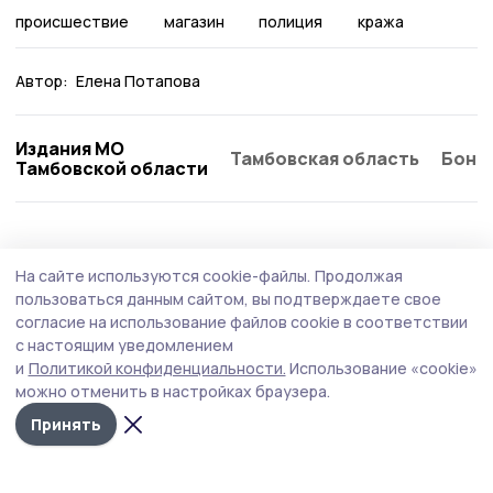
происшествие
магазин
полиция
кража
Автор:
Елена Потапова
Издания МО
Тамбовская область
Бонд
Тамбовской области
Происшествие
4 августа , 11:17
На сайте используются cookie-файлы.
Продолжая
На сетевой АЗС Мичуринска выявили
пользоваться данным сайтом, вы подтверждаете свое
факты заправки бензина в канистры
согласие на использование файлов cookie в соответствии
с настоящим уведомлением
На территории Тамбовской области действует запрет
и
Политикой конфиденциальности.
Использование «cookie»
на реализацию топлива в канистры и другую
можно отменить в настройках браузера.
переносную тару на заправках крупных сетевых
операторов – «Роснефть» и «Лукойл».
Принять