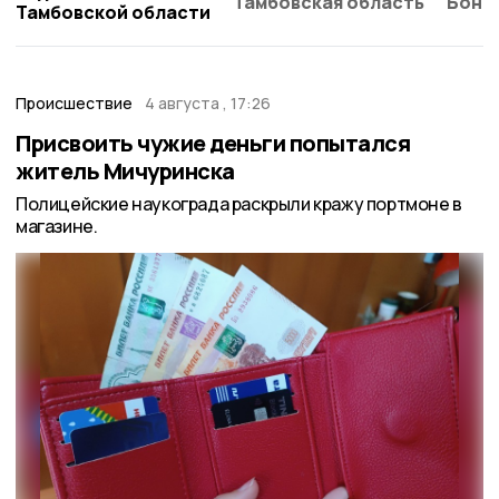
Тамбовская область
Бонд
Тамбовской области
Происшествие
4 августа , 17:26
Присвоить чужие деньги попытался
житель Мичуринска
Полицейские наукограда раскрыли кражу портмоне в
магазине.