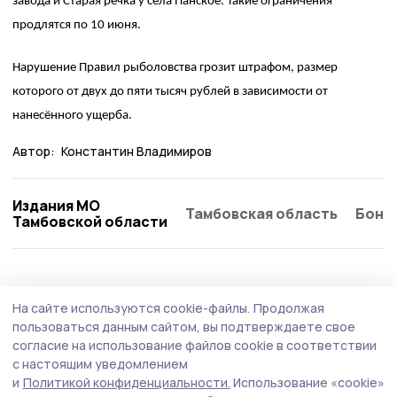
завода и Старая речка у села Панское. Такие ограничения
продлятся по 10 июня.
Нарушение Правил рыболовства грозит штрафом, размер
которого от двух до пяти тысяч рублей в зависимости от
нанесённого ущерба.
Автор:
Константин Владимиров
Издания МО
Тамбовская область
Бонд
Тамбовской области
На сайте используются cookie-файлы.
Продолжая
пользоваться данным сайтом, вы подтверждаете свое
согласие на использование файлов cookie в соответствии
с настоящим уведомлением
и
Политикой конфиденциальности.
Использование «cookie»