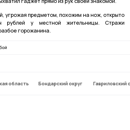
ыхватил гаджет прямо из рук своей знакомой.
й, угрожая предметом, похожим на нож, открыто
ч рублей у местной жительницы. Стражи
разбое горожанина.
бой
кая область
Бондарский округ
Гавриловский 