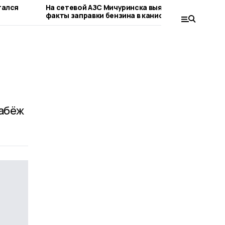
тался
На сетевой АЗС Мичуринска выявили
Жите
факты заправки бензина в канистры
мото
рабёж