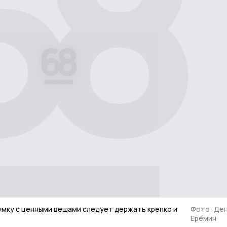
умку с ценными вещами следует держать крепко и
Фото: Де
Ерёмин