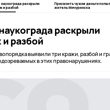
 наукограда раскрыли
Присвоить чужие деньги попы
ж и разбой
житель Мичуринска
2
наукограда раскрыли
 и разбой
опорядка выявили три кражи, разбой и г
одозреваемых в этих правонарушениях.