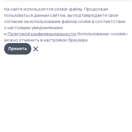
Происшествие
4 августа , 17:26
На сайте используются cookie-файлы.
Продолжая
Присвоить чужие деньги попытался
пользоваться данным сайтом, вы подтверждаете свое
житель Мичуринска
согласие на использование файлов cookie в соответствии
с настоящим уведомлением
Полицейские наукограда раскрыли кражу портмоне в
и
Политикой конфиденциальности.
Использование «cookie»
магазине.
можно отменить в настройках браузера.
Принять
Фото: архив редакции