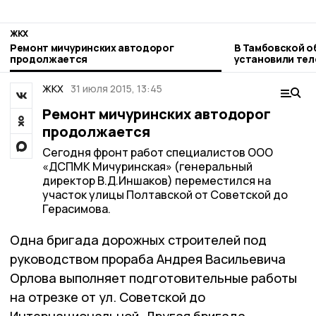
ЖКХ
Ремонт мичуринских автодорог
В Тамбовской о
продолжается
установили те
учета газа
ЖКХ
31 июля 2015, 13:45
Ремонт мичуринских автодорог
продолжается
Сегодня фронт работ специалистов ООО
«ДСПМК Мичуринская» (генеральный
директор В.Д.Иншаков) переместился на
участок улицы Полтавской от Советской до
Герасимова.
Одна бригада дорожных строителей под
руководством прораба Андрея Васильевича
Орлова выполняет подготовительные работы
на отрезке от ул. Советской до