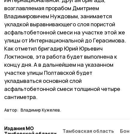
Интернациональной. Другая бригада,
возглавляемая прорабом Дмитрием
Владимировичем Нуждовым, занимается
укладкой выравнивающего слоя пористой
асфальтобетонной смеси на участке этой же
улицы от Интернациональной до Герасимова.
Как отметил бригадир Юрий Юрьевич
Локтионов, эта работа будет выполнена к
концу дня. А в дальнейшем на указанном
участке улицы Полтавской будет
укладываться основной слой
асфальтобетонной смеси толщиной четыре
сантиметра.
Автор:
Владимир Кужелев.
Издания МО
Тамбовская область
Бонд
Тамбовской области