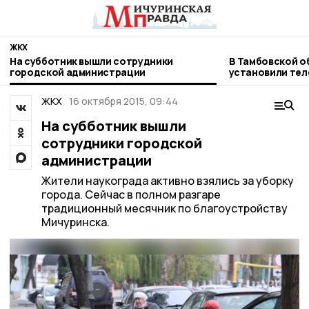
ЖКХ
На субботник вышли сотрудники
В Тамбовской о
городской администрации
установили те
учета газа
ЖКХ
16 октября 2015, 09:44
На субботник вышли
сотрудники городской
администрации
Жители наукограда активно взялись за уборку
города. Сейчас в полном разгаре
традиционный месячник по благоустройству
Мичуринска.