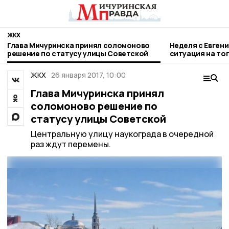
ЖКХ
Глава Мичуринска принял соломоново
Неделя с Евген
решение по статусу улицы Советской
ситуация на то
городе и приор
ЖКХ
26 января 2017, 10:00
Глава Мичуринска принял
соломоново решение по
статусу улицы Советской
Центральную улицу наукограда в очередной
раз ждут перемены.