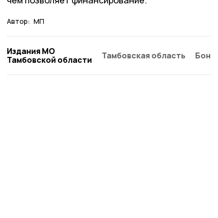
чем позволяет финансирование.
Автор:
МП
Издания МО
Тамбовская область
Бонд
Тамбовской области