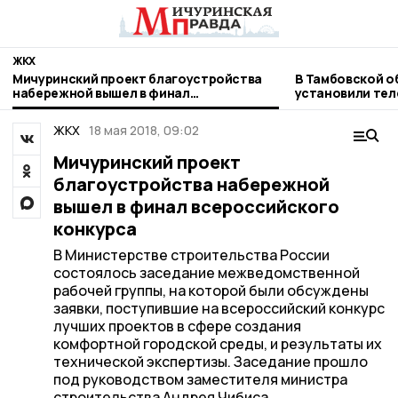
ЖКХ
Мичуринский проект благоустройства
В Тамбовской о
набережной вышел в финал
установили те
всероссийского конкурса
учета газа
ЖКХ
18 мая 2018, 09:02
Мичуринский проект
благоустройства набережной
вышел в финал всероссийского
конкурса
В Министерстве строительства России
состоялось заседание межведомственной
рабочей группы, на которой были обсуждены
заявки, поступившие на всероссийский конкурс
лучших проектов в сфере создания
комфортной городской среды, и результаты их
технической экспертизы. Заседание прошло
под руководством заместителя министра
строительства Андрея Чибиса.