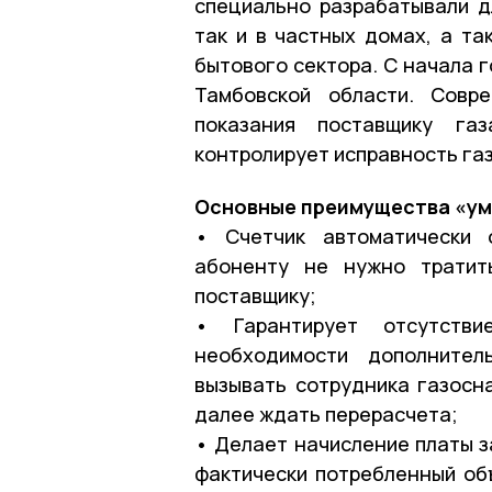
специально разрабатывали дл
так и в частных домах, а та
бытового сектора. С начала 
Тамбовской области. Совр
показания поставщику га
контролирует исправность га
Основные преимущества «умн
• Счетчик автоматически 
абоненту не нужно тратит
поставщику;
• Гарантирует отсутстви
необходимости дополнител
вызывать сотрудника газосн
далее ждать перерасчета;
• Делает начисление платы з
фактически потребленный объ