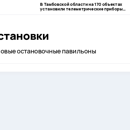
В Тамбовской области на 170 объектах
установили телеметрические приборы
учета газа
становки
 новые остановочные павильоны