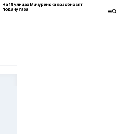
На 19 улицах Мичуринска возобновят
В Мичуринске п
подачу газа
подключение га