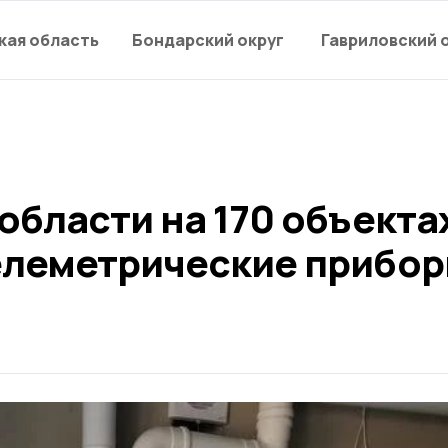
кая область
Бондарский округ
Гавриловский 
области на 170 объекта
елеметрические прибо