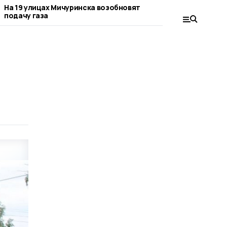
На 19 улицах Мичуринска возобновят
В Мичуринске п
подачу газа
подключение га