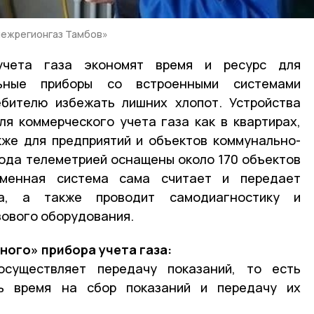
межрегионгаз Тамбов»
учета газа экономят время и ресурс для
льные приборы со встроенными системами
ебителю избежать лишних хлопот. Устройства
я коммерческого учета газа как в квартирах,
кже для предприятий и объектов коммунально-
года телеметрией оснащены около 170 объектов
еменная система сама считает и передает
за, а также проводит самодиагностику и
зового оборудования.
ого» прибора учета газа:
осуществляет передачу показаний, то есть
ь время на сбор показаний и передачу их