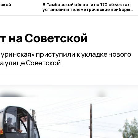
тской
В Тамбовской области на 170 объектах
установили телеметрические приборы
учета газа
т на Советской
ринская» приступили к укладке нового
а улице Советской.