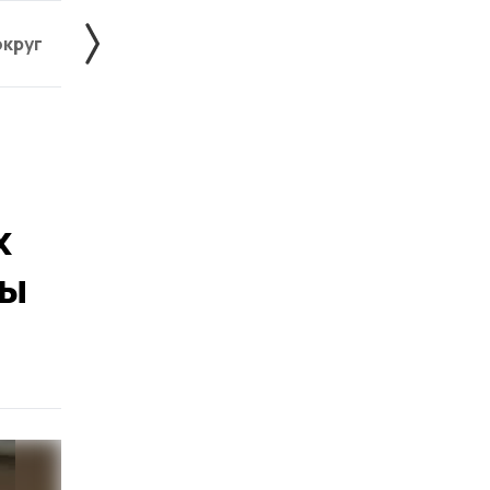
округ
Жердевский округ
Знаменский округ
х
ры