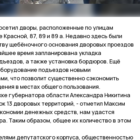
посетил дворы, расположенные по улицам
е Красной, 87, 89 и 89 а. Недавно здесь были
тву щебёночного основания дворовых проездов
жайшее время запланирована укладка
дъездов, а также установка бордюров. Ещё
оборудование подъездов новыми
ми, что позволит существенно сэкономить
щения в местах общего пользования.
жке губернатора области Александра Никитина
ок 13 дворовых территорий, - отметил Максим
экономии денежных средств, нам удастся
а. Таким образом, общее их количество в этом
елями депутатского корпуса, общественностью