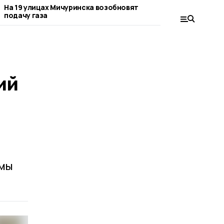
На 19 улицах Мичуринска возобновят
В Мичуринске п
подачу газа
подключение га
ий
ммы