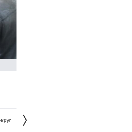
округ
Жердевский округ
Знаменский округ