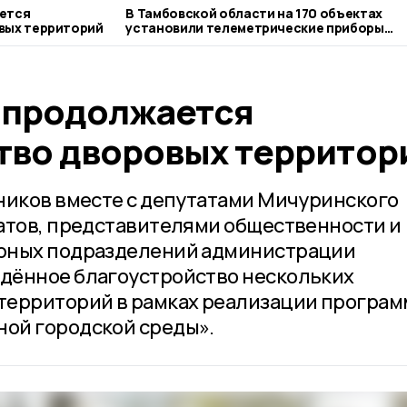
ется
В Тамбовской области на 170 объектах
вых территорий
установили телеметрические приборы
учета газа
 продолжается
тво дворовых территор
ников вместе с депутатами Мичуринского
атов, представителями общественности и
рных подразделений администрации
дённое благоустройство нескольких
территорий в рамках реализации програ
ой городской среды».