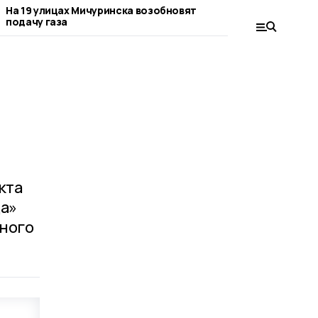
На 19 улицах Мичуринска возобновят
В Мичуринске п
подачу газа
подключение га
кта
ща»
нного