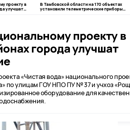
му проекту в
В Тамбовской области на 170 объектах
да улучшат
установили телеметрические приборы
учета газа
циональному проекту в
йонах города улучшат
ие
роекта «Чистая вода» национального прое
» по улицам ГОУ НПО ПУ № 37 и учхоз «Ро
лизированное оборудование для качестве
водоснабжения.