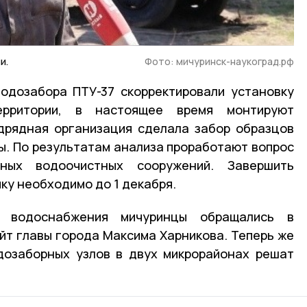
и.
Фото: мичуринск-наукоград.рф
одозабора ПТУ-37 скорректировали установку
ерритории, в настоящее время монтируют
дрядная организация сделала забор образцов
ы. По результатам анализа проработают вопрос
ных водоочистных сооружений. Завершить
ку необходимо до 1 декабря.
о водоснабжения мичуринцы обращались в
айт главы города Максима Харникова. Теперь же
дозаборных узлов в двух микрорайонах решат