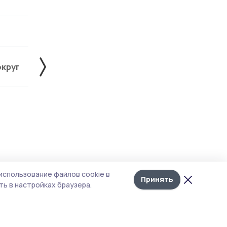
округ
Жердевский округ
Знаменский округ
Лента
10
использование файлов cookie в
новостей
Принять
ь в настройках браузера.