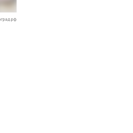
оград.рф