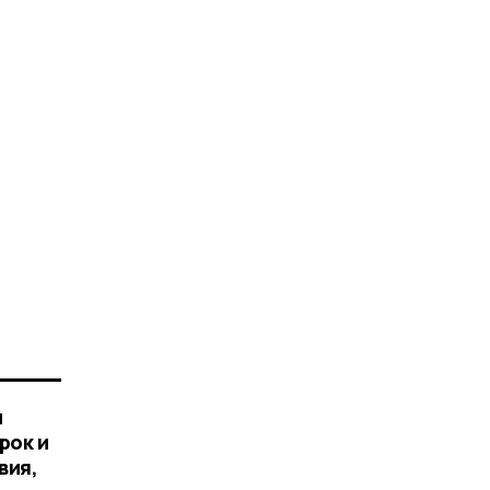
ы
рок и
вия,