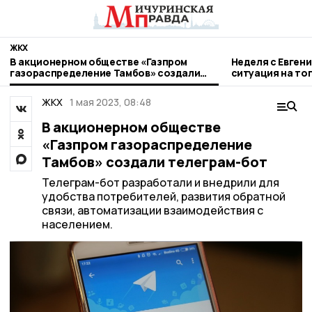
ЖКХ
В акционерном обществе «Газпром
Неделя с Евген
газораспределение Тамбов» создали
ситуация на то
телеграм-бот
городе и приор
ЖКХ
1 мая 2023, 08:48
В акционерном обществе
«Газпром газораспределение
Тамбов» создали телеграм-бот
Телеграм-бот разработали и внедрили для
удобства потребителей, развития обратной
связи, автоматизации взаимодействия с
населением.