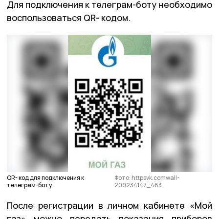
Для подключения к телеграм-боту необходимо
воспользоваться QR- кодом.
QR- код для подключения к
Фото: httpsvk.comwall-
телеграм-боту
209234147_483
После регистрации в личном кабинете «Мой
газ» можно передать показания приборов