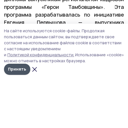
программы «Герои Тамбовщины». Эта
программа разрабатывалась по инициативе
Евгения Первышова — выпускника
федеральной программы «Время героев», и
На сайте используются cookie-файлы.
Продолжая
пользоваться данным сайтом, вы подтверждаете свое
реализовывалась вместе с его коллегами по
согласие на использование файлов cookie в соответствии
программе — Алексеем Кондратьевым и
с настоящим уведомлением
Константином Кутейниковым. Заявку в
и
Политикой конфиденциальности.
Использование «cookie»
программу подали почти 400 участников и
можно отменить в настройках браузера.
ветеранов СВО. После всех вступительных
Принять
испытаний участниками первого потока стали
27 ребят.
— У них уже есть важные управленческие
качества: умение принимать решения в самых
сложных ситуациях, брать на себя
ответственность и работать в команде. А