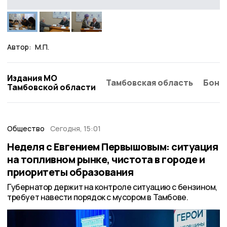
Автор:
М.П.
Издания МО
Тамбовская область
Бонд
Тамбовской области
Общество
Сегодня, 15:01
Неделя с Евгением Первышовым: ситуация
на топливном рынке, чистота в городе и
приоритеты образования
Губернатор держит на контроле ситуацию с бензином,
требует навести порядок с мусором в Тамбове.