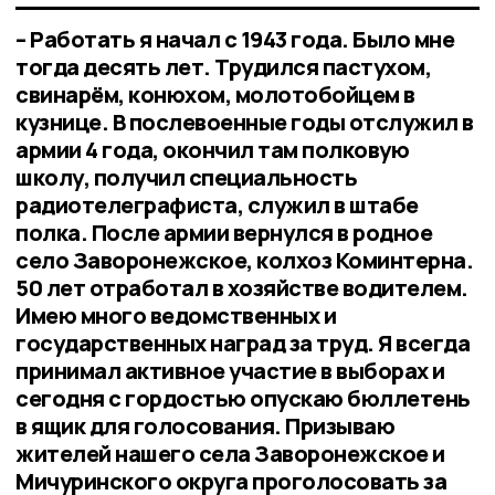
– Работать я начал с 1943 года. Было мне
тогда десять лет. Трудился пастухом,
свинарём, конюхом, молотобойцем в
кузнице. В послевоенные годы отслужил в
армии 4 года, окончил там полковую
школу, получил специальность
радиотелеграфиста, служил в штабе
полка. После армии вернулся в родное
село Заворонежское, колхоз Коминтерна.
50 лет отработал в хозяйстве водителем.
Имею много ведомственных и
государственных наград за труд. Я всегда
принимал активное участие в выборах и
сегодня с гордостью опускаю бюллетень
в ящик для голосования. Призываю
жителей нашего села Заворонежское и
Мичуринского округа проголосовать за