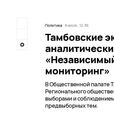
Политика
8 июля , 12:36
Тамбовские э
аналитически
«Независимы
мониторинг»
В Общественной палате 
Регионального обществе
выборами и соблюдением
предвыборных тем.