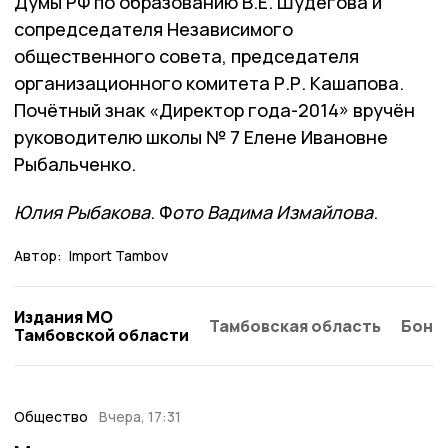
Думы РФ по образованию В.Е. Шудегова и
сопредседателя Независимого
общественного совета, председателя
организационного комитета Р.Р. Кашапова.
Почётный знак «Директор года-2014» вручён
руководителю школы № 7 Елене Ивановне
Рыбальченко.
Юлия Рыбакова
. Ф
ото Вадима Измайлова
.
Автор:
Import Tambov
Издания МО
Тамбовская область
Бонд
Тамбовской области
Общество
Вчера, 17:31