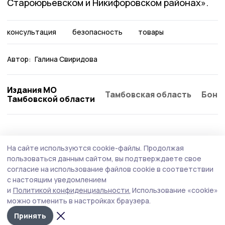
Староюрьевском и Никифоровском районах».
консультация
безопасность
товары
Автор:
Галина Свиридова
Издания МО
Тамбовская область
Бонд
Тамбовской области
Общество
5 августа , 15:12
На сайте используются cookie-файлы.
Продолжая
Клуб «Тепло маминых рук» открыли в
пользоваться данным сайтом, вы подтверждаете свое
Мичуринском округе
согласие на использование файлов cookie в соответствии
с настоящим уведомлением
Клуб стал седьмой площадкой, созданной в
и
Политикой конфиденциальности.
Использование «cookie»
муниципалитетах Тамбовской области по инициативе
можно отменить в настройках браузера.
филиала фонда «Защитники Отечества».
Принять