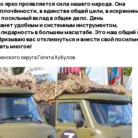
о ярко проявляется сила нашего народа. Она
 сплочённости, в единстве общей цели, в искренне
 посильный вклад в общее дело. День
танет удобным и системным инструментом,
лидарность в большем масштабе. Это наш общий 
 Призываю вас откликнуться и внести свой посиль
ать многое!
инского округа Гогита Хубулов.