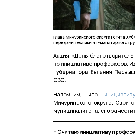
Глава Мичуринского округа Гогита Ху
передачи техники и гуманитарного гр
Акция «День благотворитель
по инициативе профсоюзов. И
губернатора Евгения Первы
СВО.
Напомним, что
инициатив
Мичуринского округа. Свой 
муниципалитета, его замести
– Считаю инициативу профсою