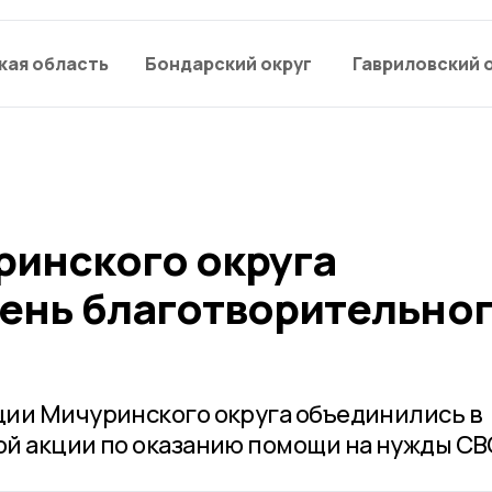
кая область
Бондарский округ
Гавриловский 
ринского округа
ень благотворительно
ции Мичуринского округа объединились в
й акции по оказанию помощи на нужды СВ