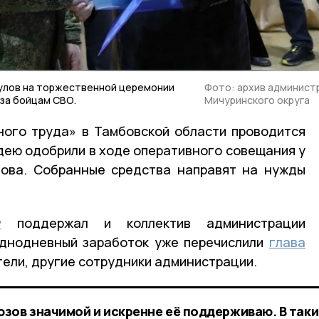
булов на торжественной церемонии
Фото: архив админист
уза бойцам СВО.
Мичуринского округа
ного труда» в Тамбовской области проводится
дею одобрили в ходе оперативного совещания у
шова. Собранные средства направят на нужды
у
поддержал и коллектив администрации
однодневный заработок уже перечислили
глава
тели, другие сотрудники администрации.
зов значимой и искренне её поддерживаю. В таки