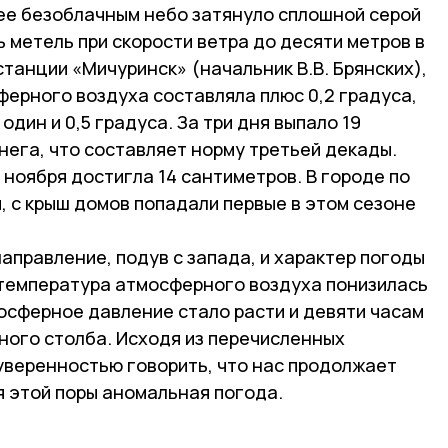
е безоблачным небо затянуло сплошной серой
ь метель при скорости ветра до десяти метров в
танции «Мичуринск» (начальник В.В. Брянских),
ферного воздуха составляла плюс 0,2 градуса,
один и 0,5 градуса. За три дня выпало 19
нега, что составляет норму третьей декады.
 ноября достигла 14 сантиметров. В городе по
, с крыш домов попадали первые в этом сезоне
направление, подув с запада, и характер погоды
у температура атмосферного воздуха понизилась
осферное давление стало расти и девяти часам
ного столба. Исходя из перечисленных
 уверенностью говорить, что нас продолжает
 этой поры аномальная погода.