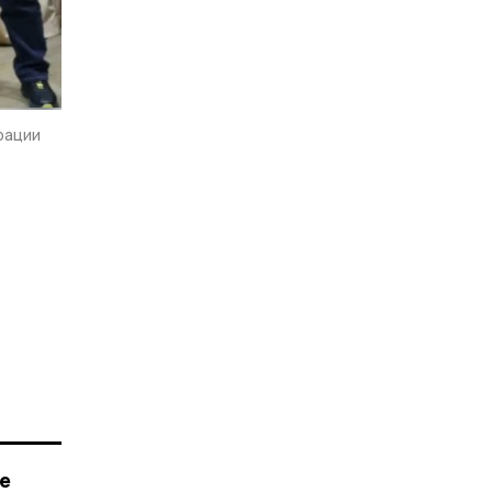
рации
е