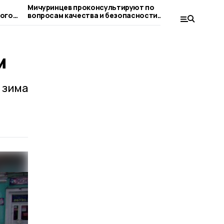
Мичуринцев проконсультируют по
Клуб «Теп
вопросам качества и безопасности
Мичуринск
детских товаров
м
 зима