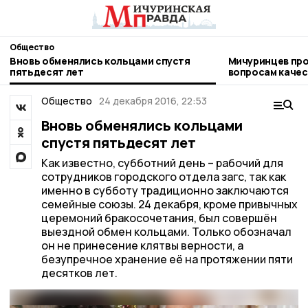
Общество
Вновь обменялись кольцами спустя
Мичуринцев про
пятьдесят лет
вопросам качества и безоп
детских товаро
Общество
24 декабря 2016, 22:53
Вновь обменялись кольцами
спустя пятьдесят лет
Как известно, субботний день – рабочий для
сотрудников городского отдела загс, так как
именно в субботу традиционно заключаются
семейные союзы. 24 декабря, кроме привычных
церемоний бракосочетания, был совершён
выездной обмен кольцами. Только обозначал
он не принесение клятвы верности, а
безупречное хранение её на протяжении пяти
десятков лет.