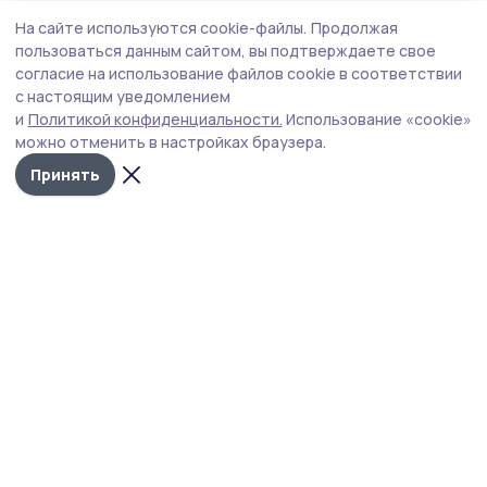
Общество
5 августа , 15:12
На сайте используются cookie-файлы.
Продолжая
Клуб «Тепло маминых рук» открыли в
пользоваться данным сайтом, вы подтверждаете свое
Мичуринском округе
согласие на использование файлов cookie в соответствии
с настоящим уведомлением
Клуб стал седьмой площадкой, созданной в
и
Политикой конфиденциальности.
Использование «cookie»
муниципалитетах Тамбовской области по инициативе
можно отменить в настройках браузера.
филиала фонда «Защитники Отечества».
Принять