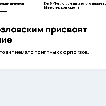
вским присвоят
Клуб «Тепло маминых рук» открыли 
Мичуринском округе
озловским присвоят
ние
отовит немало приятных сюрпризов.