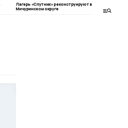
в
Лагерь «Спутник» реконструируют в
Мичуринс
Мичуринском округе
подростко
мототран