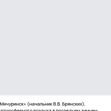
ичуринск» (начальник В.В. Брянских),
 атмосферного воздуха в последнем зимнем