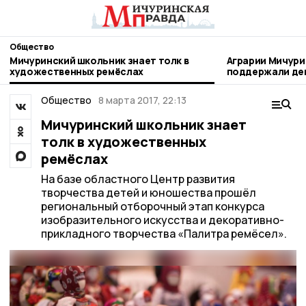
Общество
Мичуринский школьник знает толк в
Аграрии Мичури
художественных ремёслах
поддержали день благотворител
труда
Общество
8 марта 2017, 22:13
Мичуринский школьник знает
толк в художественных
ремёслах
На базе областного Центр развития
творчества детей и юношества прошёл
региональный отборочный этап конкурса
изобразительного искусства и декоративно-
прикладного творчества «Палитра ремёсел».