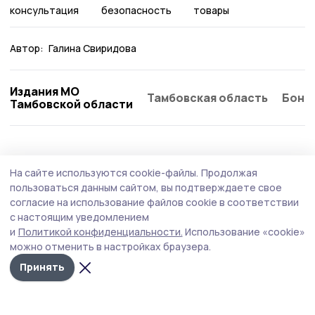
консультация
безопасность
товары
Автор:
Галина Свиридова
Издания МО
Тамбовская область
Бонд
Тамбовской области
Общество
5 августа , 15:12
На сайте используются cookie-файлы.
Продолжая
Клуб «Тепло маминых рук» открыли в
пользоваться данным сайтом, вы подтверждаете свое
Мичуринском округе
согласие на использование файлов cookie в соответствии
с настоящим уведомлением
Клуб стал седьмой площадкой, созданной в
и
Политикой конфиденциальности.
Использование «cookie»
муниципалитетах Тамбовской области по инициативе
можно отменить в настройках браузера.
филиала фонда «Защитники Отечества».
Принять