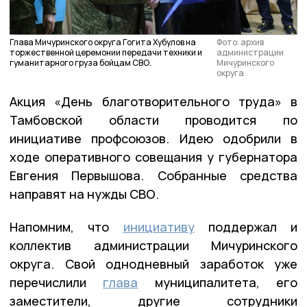
Глава Мичуринского округа Гогита Хубулов на
Фото: архив
торжественной церемонии передачи техники и
администрации
гуманитарного груза бойцам СВО.
Мичуринского
округа
Акция «День благотворительного труда» в
Тамбовской области проводится по
инициативе профсоюзов. Идею одобрили в
ходе оперативного совещания у губернатора
Евгения Первышова. Собранные средства
направят на нужды СВО.
Напомним, что
инициативу
поддержал и
коллектив администрации Мичуринского
округа. Свой однодневный заработок уже
перечислили
глава
муниципалитета, его
заместители, другие сотрудники