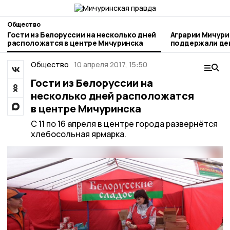
Общество
Гости из Белоруссии на несколько дней
Аграрии Мичури
расположатся в центре Мичуринска
поддержали день благотворител
труда
Общество
10 апреля 2017, 15:50
Гости из Белоруссии на
несколько дней расположатся
в центре Мичуринска
С 11 по 16 апреля в центре города развернётся
хлебосольная ярмарка.