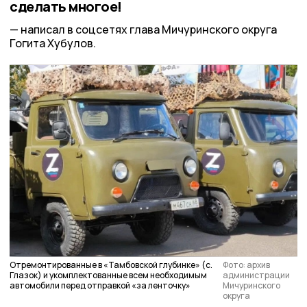
сделать многое!
написал в соцсетях глава Мичуринского округа
Гогита Хубулов.
Отремонтированные в «Тамбовской глубинке» (с.
Фото: архив
Глазок) и укомплектованные всем необходимым
администрации
автомобили перед отправкой «за ленточку»
Мичуринского
округа