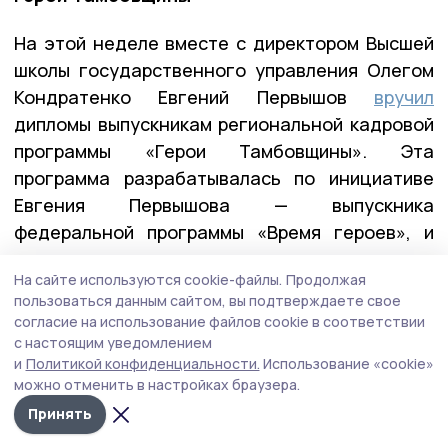
На этой неделе вместе с директором Высшей
школы государственного управления Олегом
Кондратенко Евгений Первышов
вручил
дипломы выпускникам региональной кадровой
программы «Герои Тамбовщины». Эта
программа разрабатывалась по инициативе
Евгения Первышова — выпускника
федеральной программы «Время героев», и
реализовывалась вместе с его коллегами по
На сайте используются cookie-файлы.
Продолжая
программе — Алексеем Кондратьевым и
пользоваться данным сайтом, вы подтверждаете свое
Константином Кутейниковым. Заявку в
согласие на использование файлов cookie в соответствии
программу подали почти 400 участников и
с настоящим уведомлением
и
Политикой конфиденциальности.
Использование «cookie»
ветеранов СВО. После всех вступительных
можно отменить в настройках браузера.
испытаний участниками первого потока стали
Принять
27 ребят.