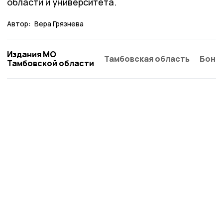
области и университета.
Автор:
Вера Грязнева
Издания МО
Тамбовская область
Бонд
Тамбовской области
Мичуринская правда
Новости