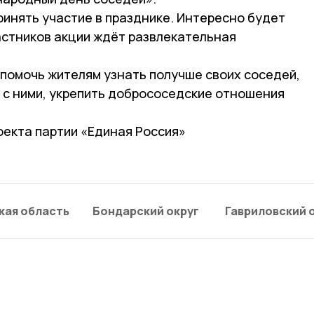
инять участие в празднике. Интересно будет
частников акции ждёт развлекательная
 помочь жителям узнать получше своих соседей,
я с ними, укрепить добрососедские отношения
оекта партии «Единая Россия»
кая область
Бондарский округ
Гавриловский 