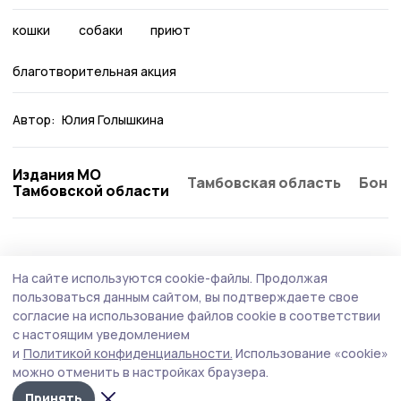
кошки
собаки
приют
благотворительная акция
Автор:
Юлия Голышкина
Издания МО
Тамбовская область
Бонд
Тамбовской области
Общество
Вчера, 13:34
На сайте используются cookie-файлы.
Продолжая
Аграрии Мичуринского округа
пользоваться данным сайтом, вы подтверждаете свое
поддержали день благотворительного
согласие на использование файлов cookie в соответствии
с настоящим уведомлением
труда
и
Политикой конфиденциальности.
Использование «cookie»
Предприятия и организации Мичуринского округа
можно отменить в настройках браузера.
объединились в рамках благотворительной акции по
Принять