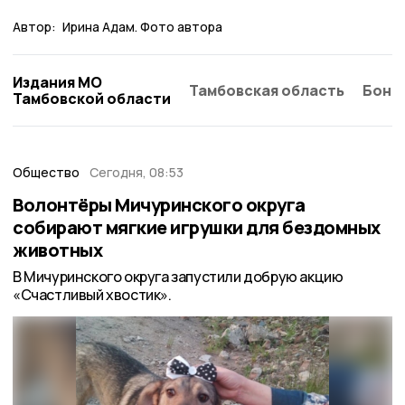
Автор:
Ирина Адам. Фото автора
Издания МО
Тамбовская область
Бонд
Тамбовской области
Общество
Сегодня, 08:53
Волонтёры Мичуринского округа
собирают мягкие игрушки для бездомных
животных
В Мичуринского округа запустили добрую акцию
«Счастливый хвостик».