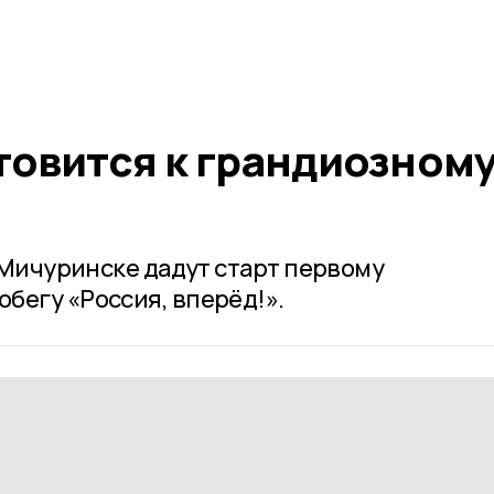
товится к грандиозном
в Мичуринске дадут старт первому
бегу «Россия, вперёд!».