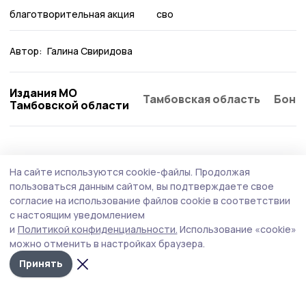
благотворительная акция
сво
Автор:
Галина Свиридова
Издания МО
Тамбовская область
Бонд
Тамбовской области
Общество
Вчера, 17:31
На сайте используются cookie-файлы.
Продолжая
Мичуринцев проконсультируют по
пользоваться данным сайтом, вы подтверждаете свое
вопросам качества и безопасности
согласие на использование файлов cookie в соответствии
с настоящим уведомлением
детских товаров
и
Политикой конфиденциальности.
Использование «cookie»
Центр гигиены и эпидемиологии в Тамбовской области
можно отменить в настройках браузера.
консультирует граждан по вопросам качества и
Принять
безопасности детских товаров и школьных
принадлежностей.