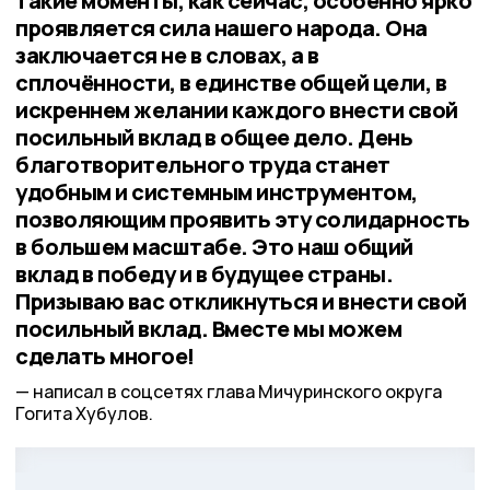
такие моменты, как сейчас, особенно ярко
проявляется сила нашего народа. Она
заключается не в словах, а в
сплочённости, в единстве общей цели, в
искреннем желании каждого внести свой
посильный вклад в общее дело. День
благотворительного труда станет
удобным и системным инструментом,
позволяющим проявить эту солидарность
в большем масштабе. Это наш общий
вклад в победу и в будущее страны.
Призываю вас откликнуться и внести свой
посильный вклад. Вместе мы можем
сделать многое!
написал в соцсетях глава Мичуринского округа
Гогита Хубулов.